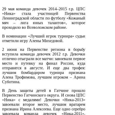
29 мая команда девочек 2014–2015 г.р. ЦПС
«Ника» стала участницей Первенства
Ленинградской области по футболу «Кожаный
мяч – лига юных талантов», которое
проходило во Всеволожском районе.
В номинации «Лучший игрок турнира» судьи
отметили игру Алены Михедовой.
2 июня на Первенстве региона в борьбу
вступила команда девочек 2012 г.р. Девочки
отлично отыграли все матчи: завоевали первое
место и путевку на финал России, куда
отправятся в августе. И еще два трофея:
лучшим бомбардиром турнира признана
Алена Трофимова, лучшим игроком – Арина
Суботина.
В День защиты детей в Гатчине прошло
Первенство Гатчинского округа. И снова ЦПС
«Ника» с медалями! Девочки «Ника-2013»
завоевали второе место, лучшим вратарем
признана Ирина Алексеева. Еще одно серебро
завоевала команда девочек «Ника-2011»,