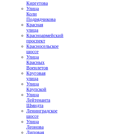
Киргетова
Улица
Коли
Подрядчикова
Красная
улица
Красноармейский
проспект
Красносельское
шоссе
Улица
Красных
Военлетов
Круговая
улица
Улица
Крупской
Улица
Лейтенанта
Шмидта
Ленинградское
шоссе
Улица
Леонова
Липовая