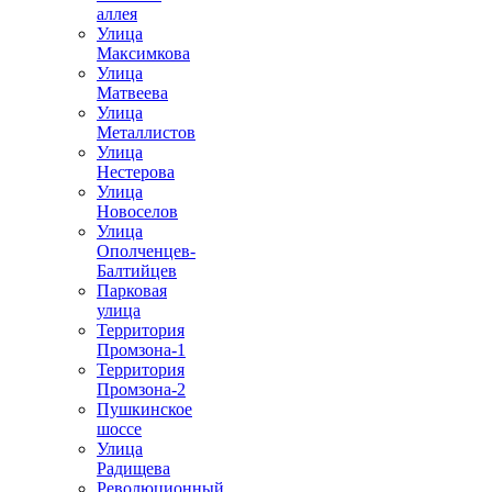
аллея
Улица
Максимкова
Улица
Матвеева
Улица
Металлистов
Улица
Нестерова
Улица
Новоселов
Улица
Ополченцев-
Балтийцев
Парковая
улица
Территория
Промзона-1
Территория
Промзона-2
Пушкинское
шоссе
Улица
Радищева
Революционный