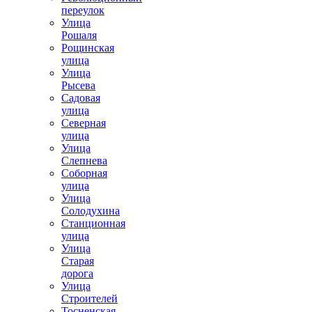
переулок
Улица
Рошаля
Рощинская
улица
Улица
Рысева
Садовая
улица
Северная
улица
Улица
Слепнева
Соборная
улица
Улица
Солодухина
Станционная
улица
Улица
Старая
дорога
Улица
Строителей
Тосненская