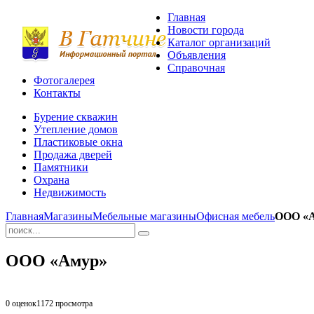
Главная
Новости города
Каталог организаций
Объявления
Справочная
Фотогалерея
Контакты
Бурение скважин
Утепление домов
Пластиковые окна
Продажа дверей
Памятники
Охрана
Недвижимость
Главная
Магазины
Мебельные магазины
Офисная мебель
ООО «
ООО «Амур»
0 оценок
1172
просмотра