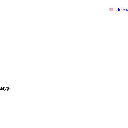
Добав
Амур»