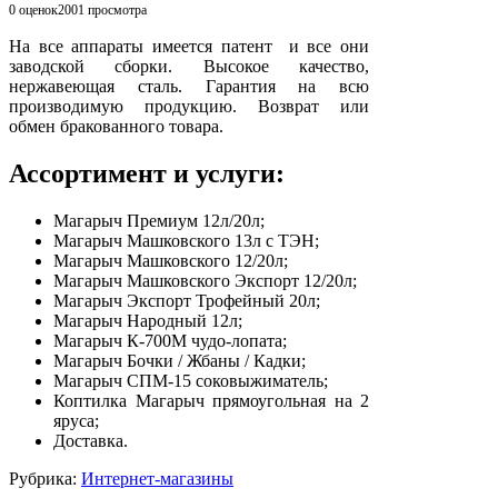
0 оценок
2001
просмотра
На все аппараты имеется патент и все они
заводской сборки. Высокое качество,
нержавеющая сталь. Гарантия на всю
производимую продукцию. Возврат или
обмен бракованного товара.
Ассортимент и услуги:
Магарыч Премиум 12л/20л;
Магарыч Машковского 13л с ТЭН;
Магарыч Машковского 12/20л;
Магарыч Машковского Экспорт 12/20л;
Магарыч Экспорт Трофейный 20л;
Магарыч Народный 12л;
Магарыч К-700М чудо-лопата;
Магарыч Бочки / Жбаны / Кадки;
Магарыч СПМ-15 соковыжиматель;
Коптилка Магарыч прямоугольная на 2
яруса;
Доставка.
Рубрика:
Интернет-магазины